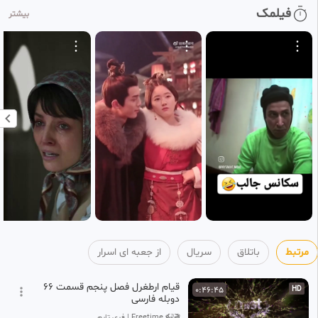
فیلم هندی سراب ۲۰۲۶ زیرنویس
2:27:42
فیلمک
HD
بیشتر
فارسی
129
جعبه ای اسرار
1 ماه پیش
فیلم شانتی در جستجوی آرامش
2:05:47
HD
۲۰۲۶ دوبله فارسی
130
جعبه ای اسرار
1 ماه پیش
فیلم نمک و کافور دوبله فارسی
2:11:10
HD
۲۰۲۶
131
جعبه ای اسرار
1 ماه پیش
فیلم هندی خانواده پردردسر ۲۰۲۶
2:01:55
HD
زیرنویس فارسی
132
جعبه ای اسرار
مرتبط
باتلاق
سریال
از جعبه ای اسرار
1 ماه پیش
قیام ارطغرل فصل پنجم قسمت ۶۶
0:46:45
HD
دوبله فارسی
🎬🎧 Freetime | فری تایم 🍿