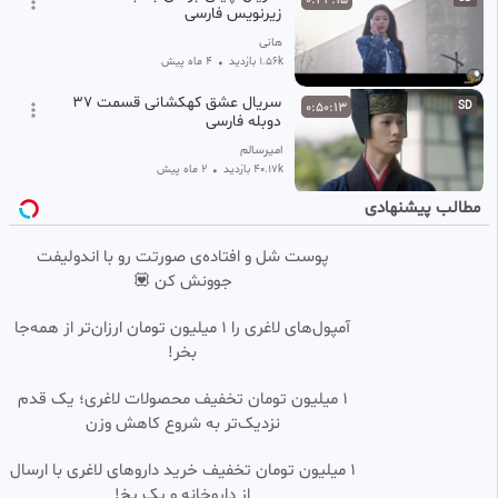
زیرنویس فارسی
هانی
1.56k بازدید
•
4 ماه پیش
سریال عشق کهکشانی قسمت 37
0:50:13
SD
دوبله فارسی
امیرسالم
40.17k بازدید
•
2 ماه پیش
مطالب پیشنهادی
سریال عشق کهکشانی قسمت 4۷
0:44:05
SD
دوبله فارسی
پوست شل و افتاده‌ی صورتت رو با اندولیفت
امیرسالم
جوونش کن 💟
6.58k بازدید
•
2 ماه پیش
قسمت ۵۳ سریال عشق کهکشانی
0:47:20
SD
آمپول‌های لاغری را ۱ میلیون تومان ارزان‌تر از همه‌جا
دوبله فارسی
بخر!
خدیجه
28.43k بازدید
•
2 ماه پیش
۱ میلیون تومان تخفیف محصولات لاغری؛ یک قدم
نزدیک‌تر به شروع کاهش وزن
قسمت ۴۳ سریال عشق کهکشانی
0:48:47
SD
دوبله فارسس
1 میلیون تومان تخفیف خرید داروهای لاغری با ارسال
خدیجه
از داروخانه و پک یخ!
8.43k بازدید
2 ماه پیش