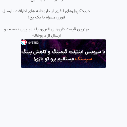
•
قسمت ۱۸ سریال داستان ناگفته/
خریدآمپول‌های لاغری از داروخانه های اطرافت، ارسال
0:45:25
دوبله فارسی
فوری همراه با پک یخ!
خدیجه
1.77k بازدید
•
۱ هفته پیش
بهترین قیمت داروهای لاغری، با ۱ میلیون تخفیف و
ارسال از داروخانه‌
سریال عشق کهکشانی قسمت ۲۴
0:44:25
HD
دوبله فارسی
پرشین فیلم
12.12k بازدید
•
2 ماه پیش