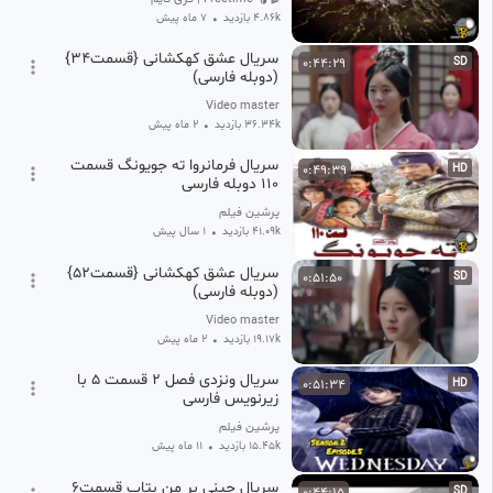
4.86k بازدید
•
7 ماه پیش
سریال عشق کهکشانی {قسمت34}
0:44:29
SD
(دوبله فارسی)
Video master
36.34k بازدید
•
2 ماه پیش
سریال فرمانروا ته جویونگ قسمت
0:49:39
HD
۱۱۰ دوبله فارسی
پرشین فیلم
41.09k بازدید
•
1 سال پیش
سریال عشق کهکشانی {قسمت52}
0:51:50
SD
(دوبله فارسی)
Video master
19.17k بازدید
•
2 ماه پیش
سریال ونزدی فصل ۲ قسمت ۵ با
0:51:34
HD
زیرنویس فارسی
پرشین فیلم
15.45k بازدید
•
11 ماه پیش
سريال چینی بر من بتاب قسمت۶
0:44:15
SD