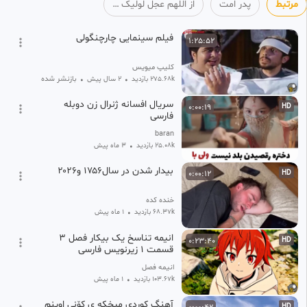
اللهم عجل لولیک الفرج
مرتبط
پدر امت
از اللهم عجل لولیک الفرج
۳ هفته پیش
فیلم سینمایی چارچنگولی
1:25:52
کلیپ میویس
بازنشر شده
275.68k بازدید
•
2 سال پیش
•
سریال افسانه ژنرال زن دوبله
0:00:19
HD
فارسی
baran
25.08k بازدید
•
3 ماه پیش
بیدار شدن در سال۱۷۵۶ و۲۰۲۶
0:00:12
HD
خنده کده
68.37k بازدید
•
1 ماه پیش
انیمه تناسخ یک بیکار فصل ۳
0:23:40
HD
قسمت ۱ زیرنویس فارسی
انیمه فصل
103.67k بازدید
•
1 ماه پیش
آهنگ کوردی میخکه ی کۆنی اوینم
HD