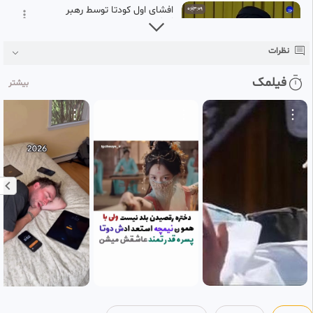
افشای اول کودتا توسط رهبر
0:03:09
انقلاب
114
اللهم عجل لولیک الفرج
نظرات
1 ماه پیش
افشای آخر کودتا توسط رهبر
0:04:06
فیلمک
SD
بیشتر
انقلاب
115
اللهم عجل لولیک الفرج
1 ماه پیش
رهبر شهید انقلاب دختران من
0:00:26
کسانی که در پیرامون شما هستند
116
اللهم عجل لولیک الفرج
۴ هفته پیش
فرمایش آقای شهید را وسط جنگ
0:02:17
هشت ساله در تریبون نماز جمعه
117
می شنوید
اللهم عجل لولیک الفرج
۳ هفته پیش
ما که نخواهیم بود در اون روز
0:00:57
HD
قاعدتاً
118