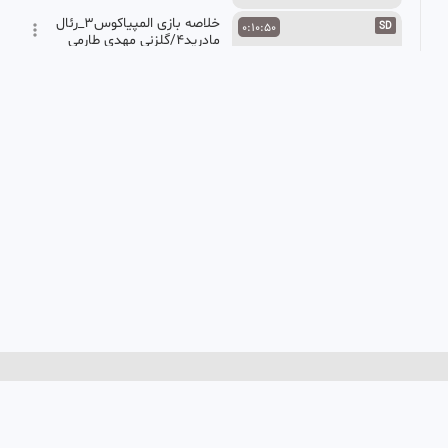
خلاصه بازی المپیاکوس۳_رئال
0:10:50
SD
مادرید۴/گلزنی مهدی طارمی
علیرضا
345 بازدید
•
8 ماه پیش
خلاصه بسکتبال استرالیا ۹۲
0:12:46
SD
اسپانیا ۸۰ (المپیک ۲۰۲۴)
دهکده عاشقان
219 بازدید
•
2 سال پیش
خلاصه بازی بارسلونا ۵ -رئال
0:12:22
FHD
مادرید۲با گزارشگری عادل
فردوسی پور//فینال سوپرکاپ
خدیجه
اسپانیا
450 بازدید
•
1 سال پیش
خلاصه بازی پرسپولیس
0:15:23
SD
4استقلال خوزستان 3
اسماعیل
471 بازدید
•
2 سال پیش
خلاصه بازی پرسپولیس 1-1
0:10:46
HD
فولاد خوزستان