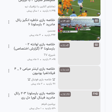
منچستر سیتی 2 با گزارش
عباس قانع
تماشای آنلاین با ترافیک نیم بها
11.49k بازدید
•
1 سال پیش
خلاصه بازی خاطره انگیز رئال
0:14:56
SD
مادرید ۲ بارسلونا ۶
محسن
494 بازدید
•
4 ماه پیش
خلاصه بازی لوانته 2 -
0:11:04
SD
بارسلونا 3 (گزارش اختصاصی)
شیرزاد TV
3.08k بازدید
•
11 ماه پیش
خلاصه بازی اینتر میامی 6 _ 4
0:10:08
فیلادلفیا یونیون
🏆 خلاصه بازی فوتبال 🏆
98 بازدید
•
2 ماه پیش
خلاصه بازی بارسلونا ۳-۲ رئال
0:17:27
FHD
مادرید فینال کوپا دل ری
۲۰۲۴-۲۰۲۵
پرشین فیلم
520 بازدید
•
1 سال پیش