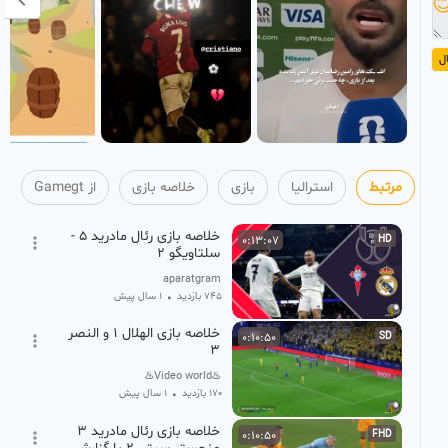

ا
از Gamegt
خلاصه بازی
بازی
استرالیا
مرتبط
خلاصه بازی رئال مادرید 5 -
0:13:07
HD
سلتاویگو 2
aparatgram
1 سال پیش
•
745 بازدید
خلاصه بازی الهلال 1 و النصر
0:10:50
SD
3
♨️Video world♨️
1 سال پیش
•
170 بازدید
خلاصه بازی رئال مادرید 3
0:10:50
FHD