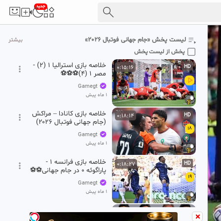
جدید
خلاصه بازی آرژانتین 3-2
0:20:42
HD
کیپ ورد: نجات معجزه وار
16
قهرمان جام جهانی 2026⚽
Gamegt
لیست پخش «جام جهانی فوتبال 2026»
بیشتر
⚽⚽⚽
1 ماه پیش
پخش از لیست پخش
خلاصه بازی استرالیا 1 (2) -
0:15:16
HD
مصر 1 (4)⚽⚽⚽
Gamegt
1 ماه پیش
خلاصه بازی کانادا – مراکش
0:18:14
HD
(جام جهانی فوتبال ۲۰۲۶)
18
Gamegt
1 ماه پیش
خلاصه بازی فرانسه 1 -
0:18:27
HD
پاراگوئه 0 در جام جهانی⚽⚽
19
⚽⚽
Gamegt
1 ماه پیش
خلاصه بازی مکزیک ۲ -
0:17:43
HD
انگلیس ۳ در جام جهانی⚽