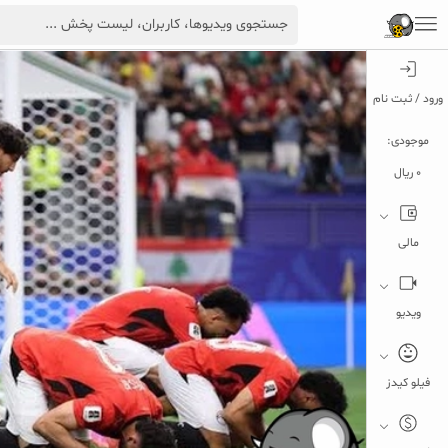
ورود / ثبت نام
موجودی:
0 ریال
مالی
ویدیو
فیلو کیدز