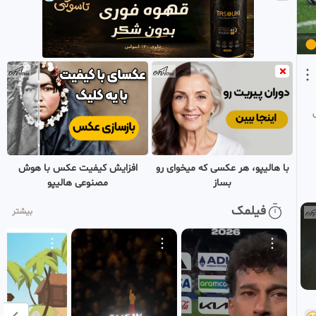
20
⚽⚽⚽
Gamegt
1 ماه پیش
خلاصه بازی مکزیک ۲ -
0:17:43
HD
انگلیس ۳ در جام جهانی
21
Gamegt
1 ماه پیش
خلاصه فرانسه 2 و مراکش 0
0:17:12
HD
جام جهانی 2026
22
Gamegt
۴ هفته پیش
با هالیپو، هر عکسی که میخوای رو
افزایش کیفیت عکس با هوش
بساز
مصنوعی هالیپو
خلاصه بازی برزیل 1 و نروژ 2
0:19:45
HD
جام جهانی فوتبال 2026
فیلمک
بیشتر
23
آمریکا
Gamegt
۳ هفته پیش