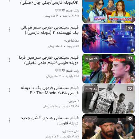
Onدوبله فارسی/جکی چان/جنگی/
فیلم درام/ فیلم سینمایی خارجی/
راشا فیلم 💖💛🩵
فیلم کمدی
3.80k بازدید
•
3 ماه پیش
فیلم سینمایی خارجی سفر طولانی
FHD
یک نویسنده ۲ (دوبله فارسی) |
رایگان
تماشاخونه
711 بازدید
•
5 ماه پیش
فیلم سینمایی خارجی سرزمین فردا
2:08:39
HD
دوبله فارسی/فیلم علمی تخیلی/
جنگی/فیلم/سینمایی/ فالو و
راشا فیلم 💖💛🩵
لایک...🙏💐
768 بازدید
•
3 ماه پیش
فیلم سینمایی فرمول یک با دوبله
2:31:50
SD
فارسی F1: The Movie 2025
IRمووی
49.09k بازدید
•
10 ماه پیش
فیلم سینمایی هندی اکشن جدید
2:21:02
HD
دوبله فارسی
علی سمالزی
3.17k بازدید
•
6 ماه پیش