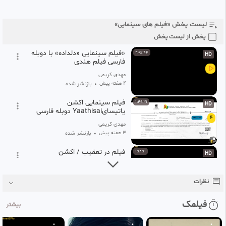
سینمایی ایرانی «گشت ارشاد ۲»»
1:33:00
SD
2
لیست پخش «فیلم های سینمایی»
مهدی کریمی
1 ماه پیش
•
بازنشر شده
پخش از لیست پخش
«فیلم سینمایی «دلداده» با دوبله
2:05:44
HD
فارسی فیلم هندی
مهدی کریمی
۴ هفته پیش
•
بازنشر شده
فیلم سینمایی اکشن
1:46:31
HD
یاتیسایYaathisai دوبله فارسی
4
اکشن،تاریخی/فیلم جنگی/فیلم
مهدی کریمی
هندی/فیلم سینمایی هندی
۳ هفته پیش
•
بازنشر شده
فیلم در تعقیب / اکشن
1:18:11
HD
5
مهدی کریمی
نظرات
۳ هفته پیش
•
بازنشر شده
فیلم سینمایی دوبله فارسی من
1:30:54
فیلمک
HD
بیشتر
نفوذی هستم ۲۰۲۶ اکشن
6
ماجراجویی جنایی
مهدی کریمی