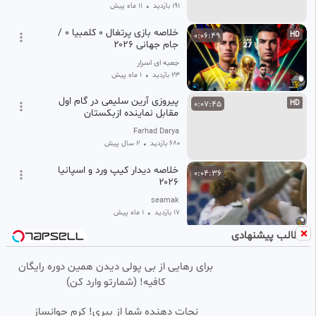
191 بازدید
•
11 ماه پیش
خلاصه بازی پرتغال ۰ کلمبیا ۰ /
0:06:49
HD
جام جهانی ۲۰۲۶
جعبه ای اسرار
23 بازدید
•
1 ماه پیش
پیروزی آرین سلیمی در گام اول
0:07:45
HD
مقابل نماینده ازبکستان
Farhad Darya
680 بازدید
•
2 سال پیش
خلاصه دیدار کیپ ورد و اسپانیا
0:04:36
۲۰۲۶
seamak
17 بازدید
•
1 ماه پیش
مطالب پیشنهادی
خلاصه دیدار برزیل و هایتی۲۰۲۶
0:07:38
HD
برای رهایی از بی پولی دیدن همین دوره رایگان
seamak
Image failed to load
کافیه! (شمارتو وارد کن)
19 بازدید
•
1 ماه پیش
خلاصه دیدار بلژیک و سنگال ۲۰۲۶
نجات دهنده شما از پیری! کرم جوانساز
0:09:05
HD