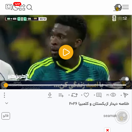
جدید
5
تبلیغ 1 از 2
0
0
0
21
0
خلاصه دیدار ازبکستان و کلمبیا ۲۰۲۶
1 ماه پیش
فالو
seamak
جام جهانی ۲۰۲۶
کلمبیا ۳ ازبکستان ۱