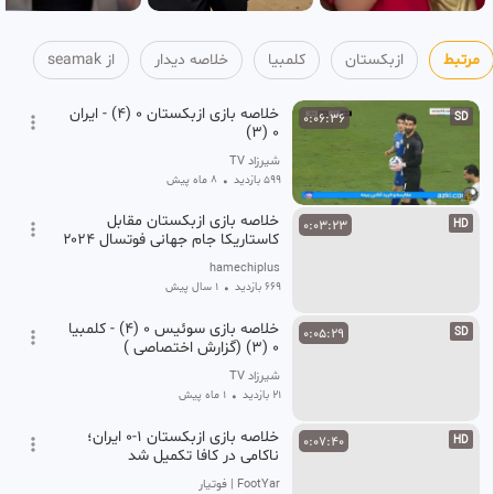
مرتبط
ازبکستان
کلمبیا
خلاصه دیدار
از seamak
خلاصه بازی ازبکستان 0 (4) - ایران
0:06:36
SD
0 (3)
شیرزاد TV
599 بازدید
•
8 ماه پیش
خلاصه بازی ازبکستان مقابل
0:03:23
HD
کاستاریکا جام جهانی فوتسال ۲۰۲۴
با کیفیت عالی
hamechiplus
669 بازدید
•
1 سال پیش
خلاصه بازی سوئیس 0 (4) - کلمبیا
0:05:29
SD
0 (3) (گزارش اختصاصی )
شیرزاد TV
21 بازدید
•
1 ماه پیش
خلاصه بازی ازبکستان ۱-۰ ایران؛
0:07:40
HD
ناکامی در کافا تکمیل شد
FootYar | فوتیار