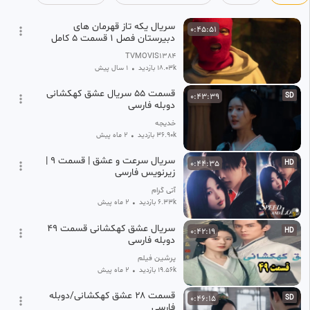
۳ هفته پیش
•
بازنشر شده
سریال یکه تاز قهرمان های
0:45:51
دبیرستان فصل 1 قسمت 5 کامل
دوبله فارسی
TVMOVIS1384
18.03k بازدید
•
1 سال پیش
قسمت ۵۵ سریال عشق کهکشانی
0:43:39
SD
دوبله فارسی
خدیجه
36.90k بازدید
•
2 ماه پیش
سریال سرعت و عشق | قسمت ۹ |
0:44:35
HD
زیرنویس فارسی
آتی گرام
6.33k بازدید
•
2 ماه پیش
سریال عشق کهکشانی قسمت ۴۹
0:42:19
HD
دوبله فارسی
پرشین فیلم
19.56k بازدید
•
2 ماه پیش
قسمت ۲۸ عشق کهکشانی/دوبله
0:46:15
SD
فارسی