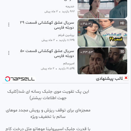
خدیجه
982 بازدید
•
2 ماه پیش
سریال عشق کهکشانی قسمت ۲۹
0:45:31
HD
دوبله فارسی
پرشین فیلم
11.63k بازدید
•
2 ماه پیش
سریال عشق کهکشانی قسمت ۵۰
0:43:53
SD
دوبله فارسی
امیرسالم
21.54k بازدید
•
2 ماه پیش
مطالب پیشنهادی
سریال رویای فرمانروای بزرگ
0:49:33
HD
قسمت 56 دوبله فارسی
این پک تقویت موی جلبک رسانه ای شد(کلیک
mohammad
جهت اطلاعات بیشتر)
157 بازدید
•
7 ماه پیش
سریال چینی تابستان بی پایان
0:45:11
معجزه‌ای برای توقف ریزش و رویش مجدد موهای
قسمت: ۱
سالم با تخفیف ویژه
𝓓𝓘𝓝𝓐
2.30k بازدید
•
1 ماه پیش
با قدرت جلبک اسپیرولینا موهاتو مثل درخت کاج