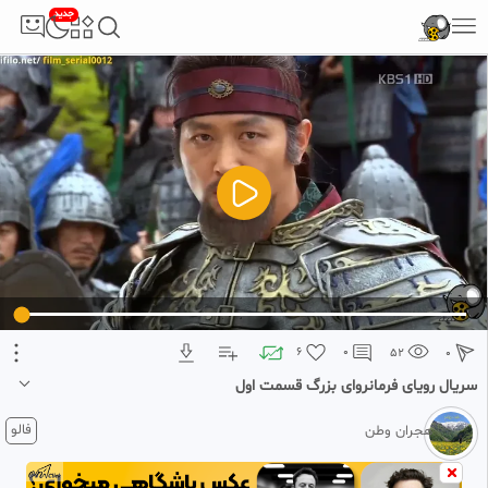
جدید
5
تبلیغ 1 از 2
6
0
52
0
سریال رویای فرمانروای بزرگ قسمت اول
۴ هفته پیش
فالو
هجران وطن
سریال رویای فرمانروای بزرگ قسمت اول
دوبله فارسی محصول کشور کره جنوبی