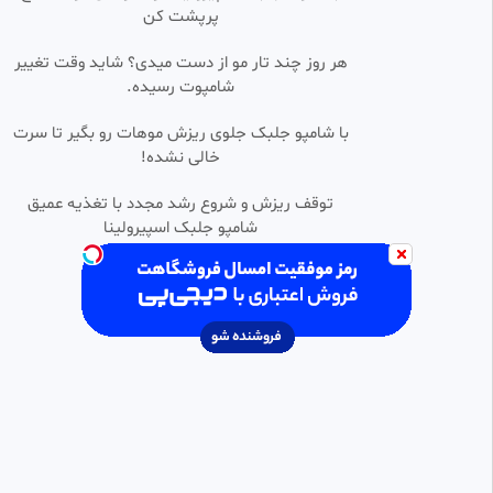
پرپشت کن
قسمت ۳۲ سریال عشق کهکشانی
0:44:47
SD
دوبله فارسی
هر روز چند تار مو از دست میدی؟ شاید وقت تغییر
خدیجه
شامپوت رسیده.
19.17k بازدید
•
2 ماه پیش
سریال عشق کهکشانی {قسمت25}
با شامپو جلبک جلوی ریزش موهات رو بگیر تا سرت
0:42:49
SD
(دوبله فارسی)
خالی نشده!
Video master
27.46k بازدید
•
2 ماه پیش
توقف ریزش و شروع رشد مجدد با تغذیه عمیق
شامپو جلبک اسپیرولینا
سریال جان سخت قسمت۲
0:48:59
HD
مهرسام
151.16k بازدید
•
1 سال پیش