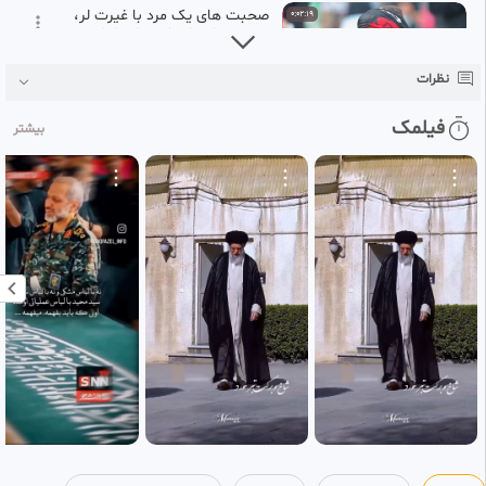
صحبت های یک مرد با غیرت لر،
0:02:19
در روز وداع با پیکر مطهر امام
27
شهید خامنه ای
کامنت و لایک یادت نره❤
نظرات
1 ماه پیش
شعرخوانی حماسی محمد رسولی
0:01:30
فیلمک
بیشتر
در خونخواهی امام شهید. تهران ،
28
تیر ۱۴۰۵
کامنت و لایک یادت نره❤
1 ماه پیش
عزاداری سربازان برای رهبر شهید
0:00:24
HD
در مصلی تهران
29
کامنت و لایک یادت نره❤
1 ماه پیش
سیل جمعیت در مترو حرم مطهر
0:00:27
HD
امام خمینی(ره) به سمت مراسم
30
تشییع امام شهید، ۱۴۰۵
کامنت و لایک یادت نره❤
1 ماه پیش
🛑🎥 بلاگر ایتالیایی در مراسم
0:00:47
تشییع امام شهید : ممنون ایران!
31