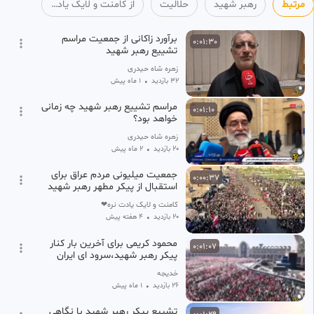
کامنت و لایک یادت نره❤
مرتبط
رهبر شهید
حلالیت
از کامنت و لایک یادت نره❤
1 ماه پیش
برآورد زاکانی از جمعیت مراسم
0:01:30
تشییع رهبر شهید
زهره شاه حیدری
32 بازدید
•
1 ماه پیش
مراسم تشییع رهبر شهید چه زمانی
0:01:10
خواهد بود؟
زهره شاه حیدری
20 بازدید
•
2 ماه پیش
جمعیت میلیونی مردم عراق برای
0:00:37
استقبال از پیکر مطهر رهبر شهید
انقلاب
کامنت و لایک یادت نره❤
20 بازدید
•
۴ هفته پیش
محمود کریمی برای آخرین بار کنار
0:01:07
پیکر رهبر شهید،سرود ای ایران
خواند■■
خدیجه
26 بازدید
•
1 ماه پیش
تشییع پیکر رهبر شهید با نگاهی