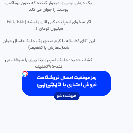
•
یک درمان نوین و امیدوار کننده که بدون بوتاکس
پوست را جوان می کند
آغاز اقامه نماز بر پیکر رهبر شهید
0:01:23
انقلاب به امامت آیت الله جعفر
سبحانی
اگر میخوای ایمپلنت کنی الان وقتشه | فقط با ۲۵
منتخب فیلو✅
میلیون تومان!!!
41 بازدید
•
1 ماه پیش
🔹 ادای احترام «مدودف» نماینده
این آقای58ساله با کرم ضدچروک جلبک10سال جوان
0:00:39
ویژه پوتین و هیئت همراه به پیکر
شد(سفارش با تخفیف)
رهبر شهید
کامنت و لایک یادت نره❤
20 بازدید
•
1 ماه پیش
کشف جدید: جلبک اسپیرولینا پیری را متوقف می
کند50%تخفیف
داغت نمیشه باورم طلبه فهرجی
HD
مراسم چهلم رهبر شهید روستای
جهان آباد پائین فهرج
علی درویش زاده
62 بازدید
•
3 ماه پیش