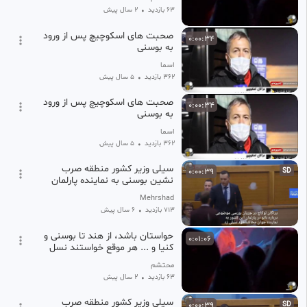
63 بازدید
•
2 سال پیش
صحبت های اسکوچیچ پس از ورود
0:00:34
به بوسنی
اسما
362 بازدید
•
5 سال پیش
صحبت های اسکوچیچ پس از ورود
0:00:34
به بوسنی
اسما
362 بازدید
•
5 سال پیش
سیلی وزیر کشور منطقه صرب
0:00:39
SD
نشین بوسنی به نماینده پارلمان
Mehrshad
713 بازدید
•
6 سال پیش
حواستان باشد، از هند تا بوسنی و
0:01:06
کنیا و ... هر موقع خواستند نسل
کشی کنند گفته اند
محتشم
63 بازدید
•
2 سال پیش
سیلی وزیر کشور منطقه صرب
0:00:39
SD