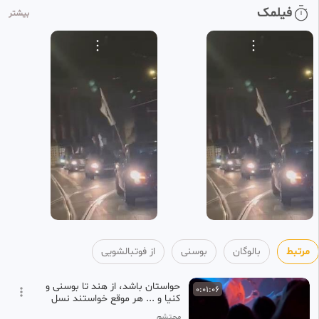
تیردروازه بوسنی مقابل آمریکا به
0:00:31
فیلمک
HD
بیشتر
لرزه درآمد
42
فوتبالشویی
1 ماه پیش
دروازه خالی بازی بلژیک سنگال
0:00:14
گل نشد
43
فوتبالشویی
1 ماه پیش
گل اول سنگال به بلژیک
0:00:12
HD
44
فوتبالشویی
1 ماه پیش
⚽️گل دوم سنگال به بلژیک
0:00:12
HD
45
فوتبالشویی
مرتبط
بالوگان
بوسنی
از فوتبالشویی
1 ماه پیش
حواستان باشد، از هند تا بوسنی و
0:01:06
کنیا و ... هر موقع خواستند نسل
کشی کنند گفته اند
محتشم