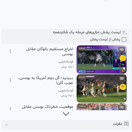
37
فوتبالشویی
1 ماه پیش
آمریکا ۲ - ۰ بوسنی و هرزگوین/
0:03:20
SD
میزبان راهی یک هشتم نهایی شد
38
+ فیلم
لیست پخش «بازی‌های مرحله یک شانزدهم»
فوتبالشویی
1 ماه پیش
پخش از لیست پخش
اخراج مستقیم بالوگان مقابل
0:00:52
HD
بوسنی
فوتبالشویی
1 ماه پیش
ببینید؛ گل دوم آمریکا به بوسنی،
0:00:31
SD
عجب گلی!
40
فوتبالشویی
1 ماه پیش
موقعیت خطرناک بوسنی مقابل
0:00:28
HD
آمریکا
41
فوتبالشویی
نظرات
1 ماه پیش