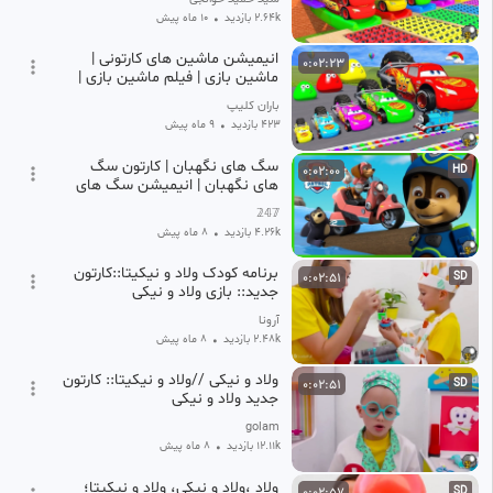
2.64k بازدید
•
10 ماه پیش
انیمیشن ماشین های کارتونی |
0:02:23
ماشین بازی | فیلم ماشین بازی |
ماشین رنگی
باران کلیپ
423 بازدید
•
9 ماه پیش
سگ های نگهبان | کارتون سگ
0:02:00
HD
های نگهبان | انیمیشن سگ های
نگهبان | سگهای نگهبان | PAW
𝟚𝟜𝟟
Patrol | قسمت 623
4.26k بازدید
•
8 ماه پیش
برنامه کودک ولاد و نیکیتا::کارتون
0:02:51
SD
جدید:: بازی ولاد و نیکی
آرونا
2.48k بازدید
•
8 ماه پیش
ولاد و نیکی //ولاد و نیکیتا:: کارتون
0:02:51
SD
جدید ولاد و نیکی
golam
12.11k بازدید
•
8 ماه پیش
ولاد ،ولاد و نیکی، ولاد و نیکیتا؛
0:02:57
SD