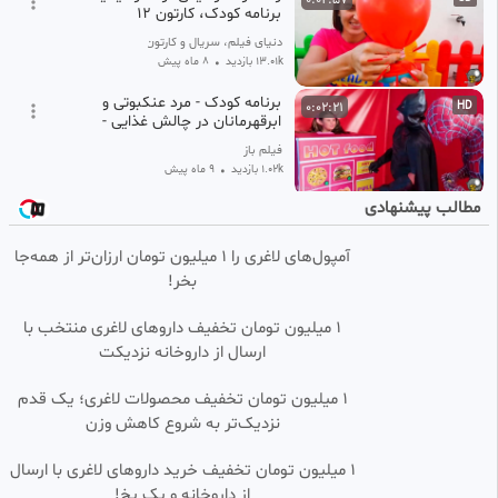
برنامه کودک، کارتون 12
دنیای فیلم، سریال و کارتون
13.01k بازدید
•
8 ماه پیش
برنامه کودک - مرد عنکبوتی و
0:02:21
HD
ابرقهرمانان در چالش غذایی -
کارتون کودک
فیلم باز
1.02k بازدید
•
9 ماه پیش
مطالب پیشنهادی
سگ های نگهبان | کارتون سگ
0:02:00
HD
های نگهبان | انیمیشن سگ های
نگهبان | سگهای نگهبان | PAW
آمپول‌های لاغری را ۱ میلیون تومان ارزان‌تر از همه‌جا
𝟚𝟜𝟟
Patrol | قسمت 618
بخر!
9.69k بازدید
•
8 ماه پیش
کارتون سگهای نگهبان/ سگ
0:02:35
HD
۱ میلیون تومان تخفیف داروهای لاغری منتخب با
نگهبان دوبله فارسی/ سگهای
ارسال از داروخانه نزدیکت
نگهبان/ انیمیشن سگهای نگهبان
باران کلیپ
13.85k بازدید
•
8 ماه پیش
۱ میلیون تومان تخفیف محصولات لاغری؛ یک قدم
نزدیک‌تر به شروع کاهش وزن
ولاد و نیکی - کارتون شاد ولاد و
0:02:57
SD
نیکی - ولاد نیکیتا - ولاد شو -
ماجراهای ولاد و نیکی و دوستان
1 میلیون تومان تخفیف خرید داروهای لاغری با ارسال
‫سید حمید حوائجی
از داروخانه و پک یخ!
4.98k بازدید
8 ماه پیش