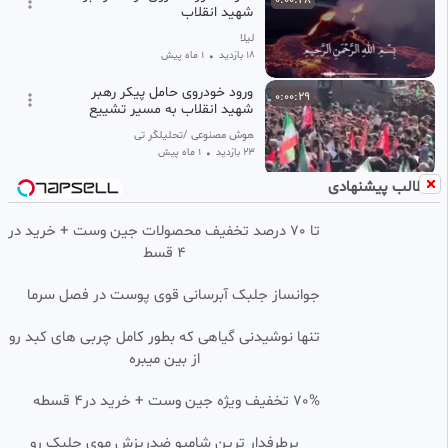
شهید انقلاب
لیلا
18 بازدید
•
1 ماه پیش
ورود خودروی حامل پیکر رهبر
0:00:29
شهید انقلاب به مسیر تشییع
هوش مصنوعی /تحلیلگر تی وی
23 بازدید
•
1 ماه پیش
مطالب پیشنهادی
ورود خودروی حامل پیکر رهبر
شهید انقلاب به مسیر تشییع
تا 70 درصد تخفیف محصولات جین وست + خرید در
هوش مصنوعی /تحلیلگر تی وی
4 قسط
23 بازدید
•
1 ماه پیش
لحظه ورود پیکر رهبر شهید انقلاب
جوانساز جلبک آبرسانی قوی پوست در فصل سرما
به محل اقامه نماز در مصلی تهران
آرامش
تنها نوشیدنی گیاهی که بطور کامل چربی های کبد رو
25 بازدید
•
1 ماه پیش
از بین میبره
‼️‼️نمایی از پیکر رهبر شهید انقلاب
70% تخفیف ویژه جین وست + خرید در4 قسطه
و خانواده شهید ایشان در مصلی
تهران @khabarfarda_ir
آرامش
پرطرفدار ترین شامپو ضدریزش موی جلبک رو
17 بازدید
1 ماه پیش