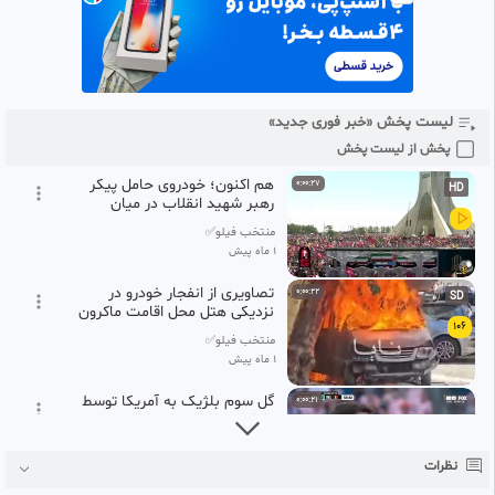
103
منتخب فیلو✅
#‌بدرقه_آقای_شهید_ایران
1 ماه پیش
#‌باید_برخاست
آغاز اقامه نماز بر پیکر رهبر شهید
0:01:23
انقلاب به امامت آیت الله جعفر
104
سبحانی
لیست پخش «خبر فوری جدید»
منتخب فیلو✅
1 ماه پیش
پخش از لیست پخش
هم اکنون؛ خودروی حامل پیکر
0:00:27
HD
رهبر شهید انقلاب در میان
جمعیت گسترده
منتخب فیلو✅
1 ماه پیش
تصاویری از انفجار خودرو در
0:00:22
SD
نزدیکی هتل محل اقامت ماکرون
106
در دمشق
منتخب فیلو✅
1 ماه پیش
گل سوم بلژیک به آمریکا توسط
0:00:21
واناکن
107
منتخب فیلو✅
نظرات
1 ماه پیش