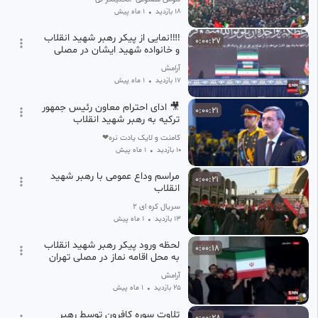
18 بازدید
•
1 ماه پیش
‼️‼️نمایی از پیکر رهبر شهید انقلاب
0:00:27
و خانواده شهید ایشان در مصلی
تهران @khabarfarda_ir
آرامش
17 بازدید
•
1 ماه پیش
🎥 ادای احترام معاون رئیس جمهور
0:00:21
ترکیه به رهبر شهید انقلاب
کامنت و لایک یادت نره❤
10 بازدید
•
1 ماه پیش
مراسم وداع عمومی با رهبر شهید
0:00:21
انقلاب
سریال کره ای ۲
13 بازدید
•
1 ماه پیش
لحظه ورود پیکر رهبر شهید انقلاب
0:00:18
به محل اقامه نماز در مصلی تهران
آرامش
25 بازدید
•
1 ماه پیش
تلاوت سوره کافرون توسط رهبر
0:00:28