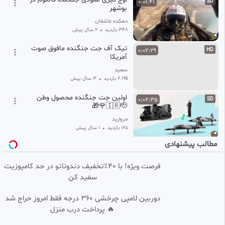
0:01:41
SD
بوشهر
دهکده عاشقان
348 بازدید
•
2 سال پیش
تیک آف جت جنگنده مافوق صوت
0:02:29
HD
آمریکا
سعید
2.19k بازدید
•
3 سال پیش
اولین جت جنگنده محصول وطن
0:02:35
SD
🇮🇷🫡🌹🎁
مروارید
125 بازدید
•
1 سال پیش
مطالب پیشنهادی
فوری/رونمایی از۴جنگنده پرقدرت
0:02:38
HD
ساخت ایران
فرصت ویژه! با 40٪تخفیف دندوناتو در حد کامپوزیت
مهسا
سفید کن
198 بازدید
•
1 سال پیش
فیلم جنجالی ترین لحظه پرواز با
دوربین لامپی چرخشی 360 درجه فقط امروز حراج شد
0:02:59
جنگنده قدرتمند میگ ۲۹ در
🔥 پرداخت درب منزل
خدمت نیروی هوایی ایران
military news