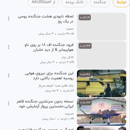
مرتبط
جنگنده
تانک پرنده
از AKURD554
لحظه نابودی هشت جنگنده روسی
0:02:19
در یک روز
سعید
220.10k بازدید
•
3 سال پیش
فرود جنگنده اف 18 بر روی ناو
0:01:34
هواپیمابر & از دید خلبان
کانال برتر
4.52k بازدید
•
4 سال پیش
این جنگنده برای نیروی هوایی
0:01:48
روسیه اهمیت بالایی دارد
بلک فلایر مدیا - فیلم سریال کارتون
56 بازدید
•
3 ماه پیش
نسخه بدون سرنشین جنگنده قاهر
0:01:43
ایرانی،نخستین پرواز آزمایشی خود
را انجام داد
خدیجه
1.02k بازدید
•
1 سال پیش
اوج گیری عمودی جنگنده فانتوم در