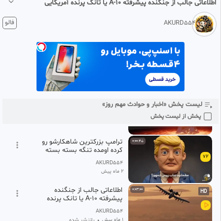
اطلاعاتی جالب از جنگنده پیشرفته A-10 یا تانک پرنده آمریکایی
دیوانگان ،لزوم اتمی شدن ایران
69
،خروج از ان پی تیp.mp4
AKURD554
1 ماه پیش
فالو
AKURD554
2 ماه پیش
اطلاعاتی جالب از جنگنده پیشرفته A-10 یا تانک پرنده آمریکایی
هنوز برای خیلی ها سوال که چرا
0:11:57
موشک؟.mp4
70
AKURD554
2 ماه پیش
حوه ی انفجار یک بمب اتمی
0:00:59
HD
چگونه است؟p.mp4
لیست پخش «اخبار و حوادث مهم روز»
71
AKURD554
پخش از لیست پخش
2 ماه پیش
ترامپ بزرکترین شاهکارشو رو
0:00:45
کرده اومده تنگه بسته بسته
72
AKURD554
2 ماه پیش
اطلاعاتی جالب از جنگنده
0:03:00
HD
پیشرفته A-10 یا تانک پرنده
آمریکایی
AKURD554
1 ماه پیش
بازنشر شده