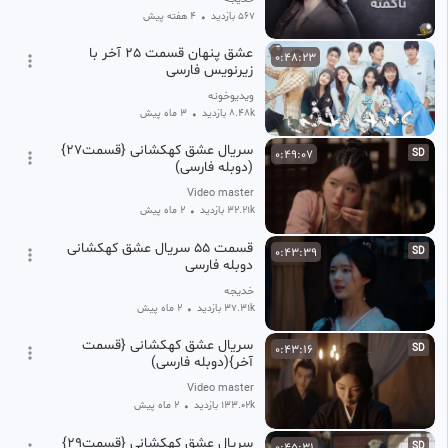
567 بازدید
•
۴ هفته پیش
عشق پنهان قسمت 25 آخر با
0:48:23
زیرنویس فارسی
ویدیوخونه
8.48k بازدید
•
3 ماه پیش
سریال عشق کهکشانی {قسمت27}
0:49:07
SD
(دوبله فارسی)
Video master
32.21k بازدید
•
2 ماه پیش
قسمت ۵۵ سریال عشق کهکشانی
0:43:39
SD
دوبله فارسی
خدیجه
37.31k بازدید
•
2 ماه پیش
سریال عشق کهکشانی {قسمت
0:43:16
SD
آخر}(دوبله فارسی)
Video master
133.02k بازدید
•
2 ماه پیش
سریال عشق کهکشانی {قسمت29}
0:45:31
SD