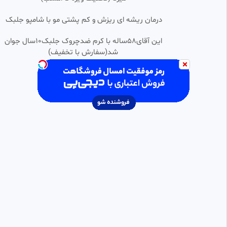
•
سریال عشق کهکشانی قسمت 37
درمان ریشه ای ریزش و کم پشتی مو با شامپو جلبک
0:50:13
SD
دوبله فارسی
امیرسالم
این آقای58ساله با کرم ضدچروک جلبک10سال جوان
40.47k بازدید
•
2 ماه پیش
شد(سفارش با تخفیف)
سریال عشق کهکشانی {قسمت26}
0:43:33
SD
(دوبله فارسی)
Video master
10.37k بازدید
•
2 ماه پیش