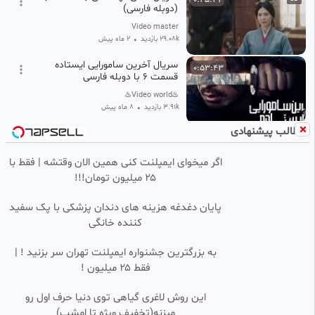
(دوبله فارسی)
Video master
29.08k بازدید
•
2 ماه پیش
سریال آخرین سامورایی ایستاده
0:53:43
قسمت ۶ با دوبله فارسی
♨️Video world♨️
3.91k بازدید
•
8 ماه پیش
مطالب پیشنهادی
سریال عشق کهکشانی قسمت ۲۶
0:43:33
HD
دوبله فارسی
اگر میخوای ایمپلنت کنی همین الان وقتشه | فقط با
پرشین فیلم
۲۵ میلیون تومان!!!
27.96k بازدید
•
2 ماه پیش
سریال فرمانروا ته جویونگ قسمت
0:55:28
FHD
پایان دغدغه هزینه های دندان پزشکی با پک سفید
۶۴ دوبله فارسی
کننده خانگی
پرشین فیلم
38.53k بازدید
•
1 سال پیش
به بزرگترین جشنواره ایمپلنت تهران سر بزنید ! |
فقط ۲۵ میلیون !
سریال عشق کهکشانی قسمت ۵۱
0:47:29
HD
دوبله فارسی
این روش لاغری گیاهی توی دنیا حرف اول رو
پرشین فیلم
میزنه(تخفیف ویژه تا امشب)
18.94k بازدید
2 ماه پیش