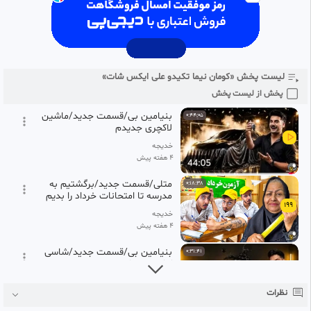
196
کردیم
خدیجه
۴ هفته پیش
بنیامین گیمینگ/قسمت جدید/
0:21:41
بنیامین و اشکان روی چوب
197
لیست پخش «کومان نیما تکیدو علی ایکس شات»
خدیجه
۴ هفته پیش
پخش از لیست پخش
بنیامین بی/قسمت جدید/ماشین
0:44:05
لاکچری جدیدم
خدیجه
۴ هفته پیش
متلی/قسمت جدید/برگشتیم به
0:18:38
مدرسه تا امتحانات خرداد را بدیم
199
خدیجه
۴ هفته پیش
بنیامین بی/قسمت جدید/شاسی
0:31:41
کشی موتوراهریمنی
200
خدیجه
نظرات
۴ هفته پیش