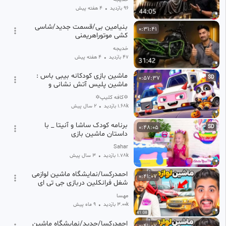
96 بازدید
•
۴ هفته پیش
بنیامین بی/قسمت جدید/شاسی
0:31:41
کشی موتوراهریمنی
خدیجه
47 بازدید
•
۴ هفته پیش
ماشین بازی کودکانه بیبی باس :
0:57:37
SD
ماشین پلیس آتش نشانی و
آمبولانس در هالووین
✡کافه کلیپ✡
1.68k بازدید
•
2 سال پیش
برنامه کودک ساشا و آنیتا _ با
0:48:05
SD
داستان ماشین بازی
Sahar
1.78k بازدید
•
3 سال پیش
احمدرکسا/نمایشگاه ماشین لوازمی
0:41:07
شغل فرانکلین دربازی جی تی ای
مهسا
3.00k بازدید
•
9 ماه پیش
احمدرکسا/جدید/نمایشگاه ماشین
0:41:07