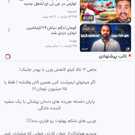
لوازمی در جی تی ای/شغل جدید
خدیجه
13.40k بازدید
•
9 ماه پیش
کومان/دگم نباش۲۴/ازماشین
0:54:06
ایمان دزدی شد
مهسا
125 بازدید
•
1 سال پیش
مطالب پیشنهادی
ماشین بازی کودکانه بیبی باس
0:46:51
SD
پلیس : چه کسی آشغال هایش را
بیرون می ریزد؟!
ماهی 3 تا5 کیلو کاهش وزن با پودر جلبک!
Sahar
4.41k بازدید
•
2 سال پیش
اگر میخوای ایمپلنت کنی همین الان وقتشه | فقط با
بهترین راه برای دیریفت زدن 🤩 با
0:40:11
HD
۲۵ میلیون تومان!!!
ماشین
فیلم سون | Filmseven
پایان دغدغه هزینه های دندان پزشکی با پک سفید
257 بازدید
•
1 سال پیش
کننده خانگی
ماشین بازی کودکانه بیبی باس
0:43:28
HD
چربی های شکم پهلوت رو فراری بده👌🏻
طولانی baby bus - کارواش ماشین
ها
✡کافه کلیپ✡
ویدیو هولناک از جوان کارتن خوابی که میلیاردر شد.
340 بازدید
2 سال پیش