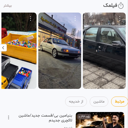
فیلمک
بیشتر
مرتبط
ماشین
از خدیجه
بنیامین بی/قسمت جدید/ماشین
0:44:05
لاکچری جدیدم
خدیجه