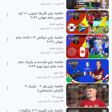
19 بازدید
•
1 ماه پیش
خلاصه بازی آفریقا جنوبی ۱-۰ کره
0:03:07
HD
جنوبی جام جهانی ۲۰۲۶
پرشین فیلم
49 بازدید
•
1 ماه پیش
خلاصه بازی مراکش ۳-۰ کانادا جام
0:05:48
HD
جهانی ۲۰۲۶
پرشین فیلم
92 بازدید
•
1 ماه پیش
خلاصه بازی فرانسه و بلژیک جام
0:04:19
ملت های اروپا یورو ۲۰۲۴
بلک لایو
422 بازدید
•
2 سال پیش
خلاصه بازی ولز 2 - بلژیک 4
0:08:39
SD
(گزارش اختصاصی)
شیرزاد TV
341 بازدید
•
9 ماه پیش
خلاصه بازی کلمبیا 2-2 پاراگوئه |
0:08:36
HD