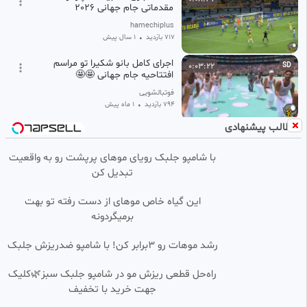
مقدماتی جام جهانی 2026
hamechiplus
717 بازدید
•
1 سال پیش
اجرای کامل بانو شکیرا تو مراسم
0:03:22
SD
افتتاحیه جام جهانی 🤩🤩
فوتبالشویی
794 بازدید
•
1 ماه پیش
مطالب پیشنهادی
خلاصه فوتبال هلند ۱(۲)
0:06:28
HD
مراکش۱(۳) /حذف هلند در ضربات
پنالتی یک شانزدهم جام جهانی
با شامپو جلبک رویای موهای پرپشت رو به واقعیت
علیرضا
۲۰۲۶
تبدیل کن
25 بازدید
•
1 ماه پیش
خلاصه بازی عربستان ۰-۰ عراق |
0:03:20
HD
این گیاه خاص موهای از دست رفته تو بهت
صعود عربستان به جام جهانی
برمیگردونه
hamechiplus
925 بازدید
•
9 ماه پیش
رشد موهات رو 3برابر کن! با شامپو ضدریزش جلبک
✅ خلاصه بازی اسپانیا و آرژانتین،
0:05:50
راه‌حل قطعی ریزش مو در شامپو جلبک سبز🌿کلیک
فینال جام جهانی 2026 که با
قهرمانی اسپانیا به پایان رسید.
جهت خرید با تخفیف
🌺 ثـــریا 🌺
30 بازدید
۲ هفته پیش