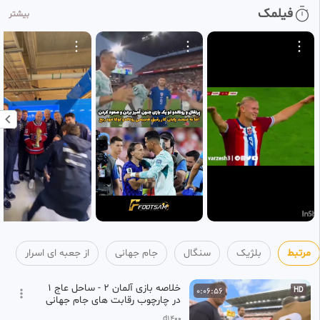
خلاصه بازی پرتغال ۲ کرواسی ۱ /
0:07:27
فیلمک
HD
بیشتر
جام جهانی ۲۰۲۶
95
جعبه ای اسرار
1 ماه پیش
گزارش فارسی بازی پرتغال و
0:07:27
HD
کرواسی جام جهانی ۲۰۲۶
96
جعبه ای اسرار
1 ماه پیش
خلاصه بازی سوئیس ۲ الجزایر ۰ /
0:03:08
HD
جام جهانی ۲۰۲۶
97
جعبه ای اسرار
1 ماه پیش
آرژانتین ۳ کیپ ورد ۲ / خلاصه
0:07:10
HD
بازی جام جهانی ۲۰۲۶
98
جعبه ای اسرار
مرتبط
بلژیک
سنگال
جام جهانی
از جعبه ای اسرار
1 ماه پیش
خلاصه بازی آلمان 2 - ساحل عاج 1
0:06:56
HD
در چارچوب رقابت های جام جهانی
2026 (دور دوم - گروه E)
d1400