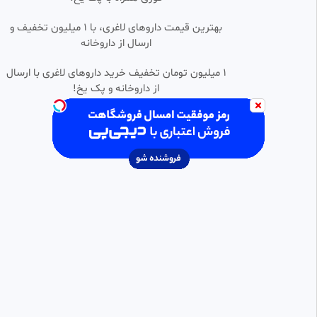
•
فیلم سینمایی اکشن یک مرد کارگر
بهترین قیمت داروهای لاغری، با ۱ میلیون تخفیف و
1:53:47
SD
دوبله فارسی
ارسال از داروخانه‌
کاربر فیلو
33.39k بازدید
•
1 سال پیش
1 میلیون تومان تخفیف خرید داروهای لاغری با ارسال
از داروخانه و پک یخ!
فیلم سینمایی خارجی من پیش از
FHD
تو (دوبله فارسی) | رایگان
تماشاخونه
71.67k بازدید
•
1 سال پیش