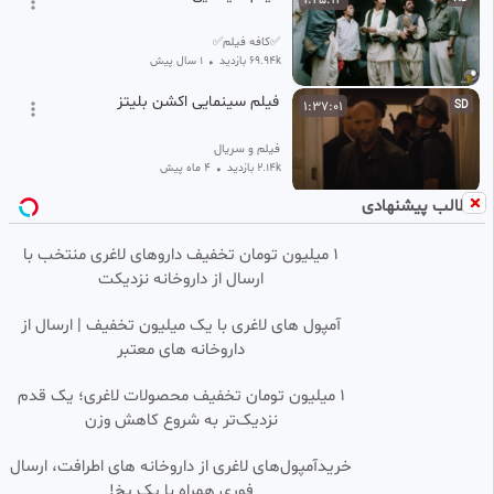
✅کافه فیلم✅
69.94k بازدید
•
1 سال پیش
فیلم سینمایی اکشن بلیتز
1:37:01
SD
فیلم و سریال
2.14k بازدید
•
4 ماه پیش
مطالب پیشنهادی
فیلم سینمایی هندی انفجار/دوبله
1:52:21
فارسی
۱ میلیون تومان تخفیف داروهای لاغری منتخب با
خدیجه
ارسال از داروخانه نزدیکت
527 بازدید
•
4 ماه پیش
فیلم سینمایی بی پولی
1:48:49
SD
آمپول های لاغری با یک میلیون تخفیف | ارسال از
داروخانه های معتبر
ZARA
11.71k بازدید
•
11 ماه پیش
۱ میلیون تومان تخفیف محصولات لاغری؛ یک قدم
نزدیک‌تر به شروع کاهش وزن
فیلم سینمایی سی جی 7 دوبله
1:28:21
HD
فارسی
خریدآمپول‌های لاغری از داروخانه های اطرافت، ارسال
Mobin gh
فوری همراه با پک یخ!
9.39k بازدید
7 ماه پیش