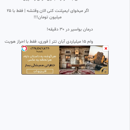
فصل 4 قسمت 16 انیمه《دکتر
0:22:39
SD
اگر میخوای ایمپلنت کنی الان وقتشه | فقط با ۲۵
استون 2025》دوبله فارسی
میلیون تومان!!!
انیمه رزمی《{[دنبال=دنبال]}》
11.14k بازدید
•
11 ماه پیش
درمان بواسیر در 30 دقیقه!
ناروتو دوبله فارسی | Naruto |
0:23:03
HD
قسمت 158
وام 15 میلیاردی آبان تتر | فوری، فقط با احراز هویت
𝟚𝟜𝟟
866 بازدید
•
1 سال پیش
کارتون طلسم شدگان فصل 4
0:31:38
FHD
قسمت 10 دوبله فارسی
Animation city
72.89k بازدید
•
1 سال پیش