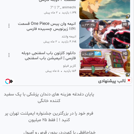
アリア_ animechi
1.13k بازدید
•
2 ماه پیش
انیمه وان پیس One Piece قسمت
0:23:35
HD
1161 زیرنویس چسبیده فارسی
انیمه وانتد
4.20k بازدید
•
2 ماه پیش
دانلود کارتون باب اسفنجی دوبله
0:10:53
HD
فارسی | انیمیشن باب اسفنجی
کاربر فیلو
154 بازدید
•
5 ماه پیش
مطالب پیشنهادی
باب اسفنجی دوبله فارسی ■■
0:10:53
SD
انیمیشن ■■ باب اسفنجی ، کارتون
. سرگرمی یلدا
پایان دغدغه هزینه های دندان پزشکی با پک سفید
رسانه فیلويی ها(سرگرمی های رایگان 💯✅️
کننده خانگی
20.36k بازدید
•
7 ماه پیش
انیمه مدرسه قهرمانانه من فصل ۸
0:23:44
HD
فرم خود را در بزرگترین جشنواره ایمپلنت تهران پر
قسمت ۱ دوبله فارسی
کنید ! | فقط ۲۵ میلیون
アリア_ animechi
16.29k بازدید
•
9 ماه پیش
خداحافظی با کمردرد، بدون قرص و آمپول