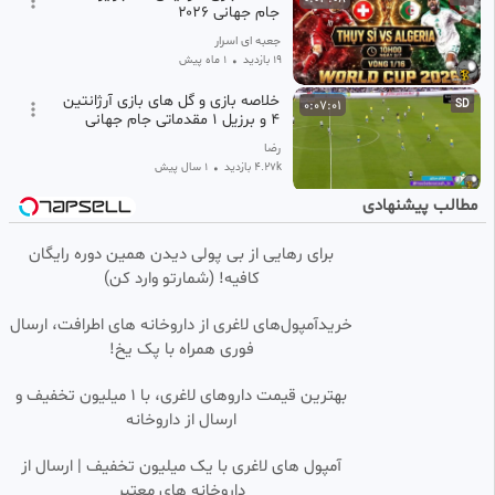
جام جهانی ۲۰۲۶
جعبه ای اسرار
19 بازدید
•
1 ماه پیش
خلاصه بازی و گل های بازی آرژانتین
0:07:01
SD
4 و برزیل 1 مقدماتی جام جهانی
فروردین 1404
رضا
4.27k بازدید
•
1 سال پیش
مطالب پیشنهادی
خلاصه بازی کلمبیا ۱ غنا ۰ / جام
0:04:47
HD
جهانی ۲۰۲۶
برای رهایی از بی پولی دیدن همین دوره رایگان
جعبه ای اسرار
کافیه! (شمارتو وارد کن)
32 بازدید
•
1 ماه پیش
اسکاتلند هایتی جام جهانی
0:03:52
SD
خریدآمپول‌های لاغری از داروخانه های اطرافت، ارسال
فوری همراه با پک یخ!
SAEIDarsalan
15 بازدید
•
1 ماه پیش
بهترین قیمت داروهای لاغری، با ۱ میلیون تخفیف و
ارسال از داروخانه‌
خلاصه بازی فرانسه ۳_سوئد ۰. جام
0:07:13
SD
جهانی فوتبال ۲۰۲۶
آمپول های لاغری با یک میلیون تخفیف | ارسال از
خدیجه
داروخانه های معتبر
25 بازدید
•
1 ماه پیش