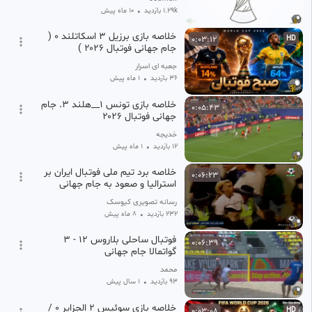
1.29k بازدید
•
10 ماه پیش
خلاصه بازی برزیل ۳ اسکاتلند ۰ (
0:03:12
HD
جام جهانی فوتبال ۲۰۲۶ )
جعبه ای اسرار
36 بازدید
•
1 ماه پیش
خلاصه بازی تونس ۱__هلند ۳. جام
0:05:43
جهانی فوتبال ۲۰۲۶
خدیجه
12 بازدید
•
1 ماه پیش
خلاصه برد تیم ملی فوتبال ایران بر
0:06:23
استرالیا و صعود به جام جهانی
۱۹۹۸ ، ۸ آذر سال ۱۳۷۶
رسانه تصویری کیوسک
232 بازدید
•
8 ماه پیش
فوتبال ساحلی بلاروس 12 - ۳
0:06:39
گواتمالا جام جهانی
محمد
93 بازدید
•
1 سال پیش
خلاصه بازی سوئیس ۲ الجزایر ۰ /
0:03:08
HD