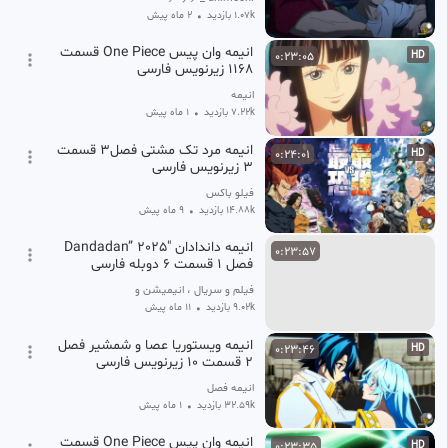
1.07k بازدید
•
2 ماه پیش
انیمه وان پیس One Piece قسمت
0:23:05
HD
1168 زیرنویس فارسی
انیمه
7.22k بازدید
•
1 ماه پیش
انیمه مرد تک مشتی فصل۳ قسمت
0:24:01
HD
۳ زیرنویس فارسی
فیلو باکس
14.88k بازدید
•
9 ماه پیش
انیمه داندادان Dandadan” 2025″
0:23:57
فصل 1 قسمت 6 دوبله فارسی
فیلم و سریال ، انیمیشن و انیمه
9.02k بازدید
•
11 ماه پیش
انیمه ویستوریا عصا و شمشیر فصل
0:23:46
HD
۲ قسمت ۱۰ زیرنویس فارسی
انیمه فصل
32.59k بازدید
•
1 ماه پیش
انیمه وان پیس One Piece قسمت
0:23:35
HD