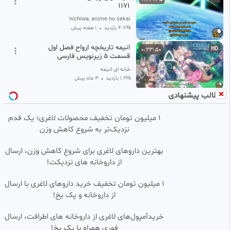
1171
Kon`nichiwa, anime no sekai
4.79k بازدید
•
۱ هفته پیش
انیمه تاریخچه ارواح فصل اول
0:23:50
HD
قسمت ۵ زیرنویس فارسی
خانه ای انیمه
1.26k بازدید
•
3 ماه پیش
مطالب پیشنهادی
انیمه شروع پس از پایان / آغاز پس
0:22:50
HD
از پایان فصل ۲ قسمت 10 زیرنویس
فارسی
۱ میلیون تومان تخفیف محصولات لاغری؛ یک قدم
アリア_ animechi
نزدیک‌تر به شروع کاهش وزن
2.05k بازدید
•
2 ماه پیش
انیمه تناسخ یک بیکار فصل 3
0:23:40
HD
بهترین داروهای لاغری برای شروع کاهش وزن، ارسال
قسمت 5 زیرنویس فارسی
از داروخانه های نزدیکت!
دنیای انیمه
2.05k بازدید
•
۱ هفته پیش
1 میلیون تومان تخفیف خرید داروهای لاغری با ارسال
از داروخانه و پک یخ!
انیمه وان پیس قسمت ۱۱۷۰
0:23:35
HD
زیرنویس فارسی
خریدآمپول‌های لاغری از داروخانه های اطرافت، ارسال
انیمه فصل
فوری همراه با پک یخ!
4.94k بازدید
۲ هفته پیش