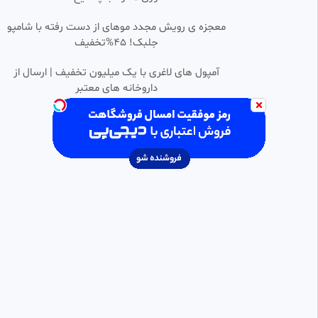
•
انیمه تناسخ یک بیکار فصل ۳
معجزه ی رویش مجدد موهای از دست رفته با شامپو
0:23:40
HD
قسمت ۱ زیرنویس فارسی
جلبک! 45%تخفیف
انیمه فصل
103.01k بازدید
•
1 ماه پیش
آمپول های لاغری با یک میلیون تخفیف | ارسال از
داروخانه های معتبر
انیمه مدرسه قهرمانانه من فصل ۸
0:23:41
HD
قسمت ۳ دوبله فارسی
アリア_ animechi
12.12k بازدید
•
9 ماه پیش