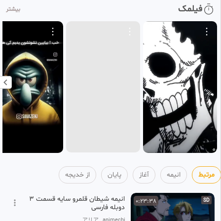
قسمت ۱۲ فصل ۲ انیمه آغاز پس
0:22:50
فیلمک
HD
بیشتر
از پایان با زیرنویس فارسی■■■
12
خدیجه
۴ هفته پیش
مرتبط
انیمه
آغاز
پایان
از خدیجه
انیمه شیطان قلمرو سایه قسمت ۳
0:23:38
SD
دوبله فارسی
アリア_ animechi