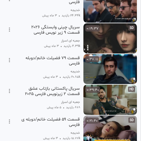
فارسی
خدیجه
24.34k بازدید
•
3 ماه پیش
سریال چینی وابستگی ۲۰۲۶
0:19:37
SD
قسمت ۹ زیر نویس فارسی
جعبه ای اسرار
4.39k بازدید
•
3 ماه پیش
قسمت ۷۹ فضیلت خانم/دوبله
0:37:11
فارسی
خدیجه
20.85k بازدید
•
3 ماه پیش
سریال پاکستانی بازتاب عشق
0:39:40
HD
قسمت ۲ زیرنویس فارسی ۲۰۲۵
جعبه ای اسرار
878 بازدید
•
5 ماه پیش
قسمت ۵۹ فضیلت خانم/دوبله ی
0:21:40
SD
فارسی
خدیجه
15.77k بازدید
•
3 ماه پیش