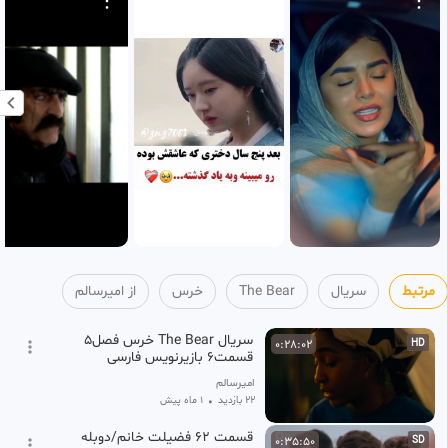
1 ماه پیش
مرتبط
سریال
The Bear
خرس
از امیرسالم
سریال The Bear خرس فصل5
0:28:02
HD
قسمت6 بازیرنویس فارسی
امیرسالم
22 بازدید
•
1 ماه پیش
قسمت ۶۲ فضیلت خانم/دوبله
0:35:50
SD