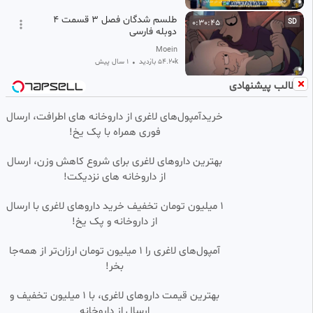
طلسم شدگان فصل ۳ قسمت ۴
0:30:45
SD
دوبله فارسی
Moein
54.20k بازدید
•
1 سال پیش
مطالب پیشنهادی
سریال خواهران و برادران قسمت
0:39:10
HD
28 (دوبله فارسی)
خریدآمپول‌های لاغری از داروخانه های اطرافت، ارسال
کنترل فرآیند پاسارگاد ✅
فوری همراه با پک یخ!
13.42k بازدید
•
10 ماه پیش
قسمت ۱۰ سریال پاکستانی عشق
0:36:48
بهترین داروهای لاغری برای شروع کاهش وزن، ارسال
مرشد،دوبله فارسی
از داروخانه های نزدیکت!
خدیجه
3.02k بازدید
•
12 ماه پیش
1 میلیون تومان تخفیف خرید داروهای لاغری با ارسال
از داروخانه و پک یخ!
سریال زمانه قسمت ۴۷
0:36:59
HD
آمپول‌های لاغری را ۱ میلیون تومان ارزان‌تر از همه‌جا
پرشین فیلم
بخر!
18.86k بازدید
•
12 ماه پیش
قسمت ۷۵ سریال هندی جاگریتی/
بهترین قیمت داروهای لاغری، با ۱ میلیون تخفیف و
0:39:24
SD
آغاز فصل ۲
ارسال از داروخانه‌