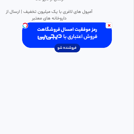
خدیجه
3.12k بازدید
•
2 ماه پیش
آمپول های لاغری با یک میلیون تخفیف | ارسال از
داروخانه های معتبر