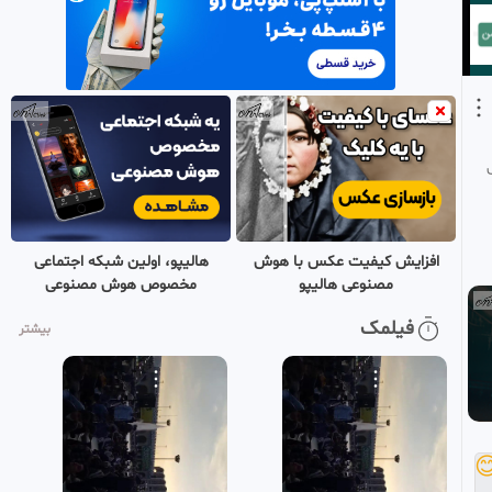
86
منتخب فیلو✅
1 ماه پیش
طنین ندای ای پسر فاطمه
0:00:11
منتظر تو هستیم در صحن
87
مملو از جمعیت مصلی تهران
منتخب فیلو✅
1 ماه پیش
زمزمه سرود ملی ایران در
0:00:52
مصلی امام خمینی(ره) تهران
88
منتخب فیلو✅
1 ماه پیش
هالیپو، اولین شبکه اجتماعی
افزایش کیفیت عکس با هوش
مخصوص هوش مصنوعی
مصنوعی هالیپو
جمعیت بی پایان در خیابان
0:00:59
های منتهی به مصلای تهران
فیلمک
بیشتر
89
منتخب فیلو✅
1 ماه پیش
