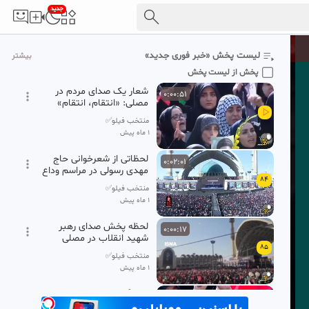
جدید
یالثارات القائد الشهید
0:02:13
82
منتخب فیلو✅
لیست پخش «خبر فوری جدید»
بیشتر
1 ماه پیش
پخش از لیست پخش
شعار یک صدای مردم در
0:00:51
مصلی: «انتقام، انتقام»
منتخب فیلو✅
1 ماه پیش
لحظاتی از شعرخوانی حاج
0:02:01
مهدی رسولی در مراسم وداع
84
منتخب فیلو✅
1 ماه پیش
لحظه پخش صدای رهبر
0:00:17
شهید انقلاب در مصلی
85
تهران
منتخب فیلو✅
1 ماه پیش
ای ناگهان عزم سفر کرده،
0:01:13
خداحافظ...