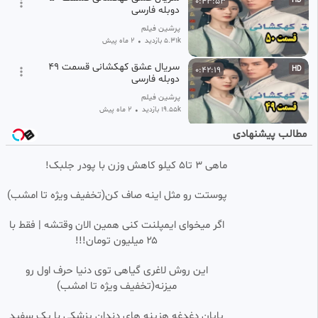
0:43:53
HD
دوبله فارسی
پرشین فیلم
5.31k بازدید
•
2 ماه پیش
سریال عشق کهکشانی قسمت ۴۹
0:42:19
HD
دوبله فارسی
پرشین فیلم
19.55k بازدید
•
2 ماه پیش
مطالب پیشنهادی
سریال عشق کهکشانی {قسمت34}
0:44:29
SD
(دوبله فارسی)
ماهی 3 تا5 کیلو کاهش وزن با پودر جلبک!
Video master
36.23k بازدید
•
2 ماه پیش
پوستت رو مثل اینه صاف کن(تخفیف ویژه تا امشب)
سریال عشق کهکشانی {قسمت28}
0:46:15
SD
(دوبله فارسی)
اگر میخوای ایمپلنت کنی همین الان وقتشه | فقط با
Video master
۲۵ میلیون تومان!!!
29.40k بازدید
•
2 ماه پیش
این روش لاغری گیاهی توی دنیا حرف اول رو
سریال عشق کهکشانی {قسمت25}
0:42:49
SD
میزنه(تخفیف ویژه تا امشب)
(دوبله فارسی)
Video master
پایان دغدغه هزینه های دندان پزشکی با پک سفید
27.45k بازدید
2 ماه پیش