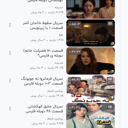
کهکشانی دوبله فارسی
خدیجه
20.26k بازدید
•
2 ماه پیش
سریال سقوط خاندان آشر
0:55:14
SD
قسمت 1 با زیرنویس
فارسیThe Fall of the
zar
House of Usher 2023
1.48k بازدید
•
2 سال پیش
قسمت ۷۰ فضیلت خانم/
0:42:44
دوبله ی فارسی*
خدیجه
36.06k بازدید
•
3 ماه پیش
سریال فرمانروا ته جویونگ
0:49:41
HD
قسمت ۱۰۳ دوبله فارسی
پرشین فیلم
24.11k بازدید
•
1 سال پیش
سریال عشق کهکشانی
0:41:49
HD
قسمت ۴۸ دوبله فارسی
پرشین فیلم
9.98k بازدید
•
2 ماه پیش