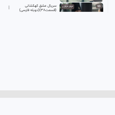
سریال عشق کهکشانی
0:43:43
SD
{قسمت38}(دوبله فارسی)
Video master
52.85k بازدید
•
2 ماه پیش
سریال یادآوری قسمت ۳۰
0:45:42
HD
پرشین فیلم
7.35k بازدید
•
12 ماه پیش
سریال چینی تنها به خاطر
0:45:49
SD
عشق 2023 Only for
Love_زیرنویس فارسی فصل1
بهترین میکس وکلیپ
قسمت25
1.27k بازدید
•
3 ماه پیش
سریال بازی نقاب ها قسمت
0:48:49
SD
۱۶
پرشین فیلم
5.86k بازدید
•
10 ماه پیش
سریال فرمانده جنگ قسمت
0:50:14
HD
اول فصل اول