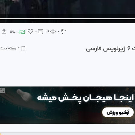
1
0
24
0
سی
۴ هفته پیش