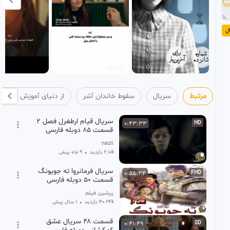

ا
از دنیای آموزش و فیلم و سریال و انیمیشن
سقوط خاندان آشر
سریال
مرتبط
سریال قیام ارطغرل فصل 2
0:43:33
HD
قسمت 85 دوبله فارسی
nazii
9 ماه پیش
•
2.10k بازدید
سریال فرمانروا ته جویونگ
0:55:34
FHD
قسمت ۵۰ دوبله فارسی
پرشین فیلم
1 سال پیش
•
30.24k بازدید
قسمت ۴۸ سریال عشق
0:41:49
SD