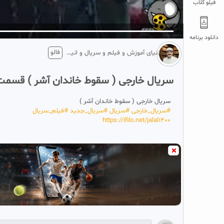
فیلو کلاب
5
تبلیغ 1 از 2
دانلود برنامه
فالو
دنیای آموزش و فیلم و سریال و انیمیشن
سریال خارجی ( سقوط خاندان آشر ) قسمت ۶ زیرنویس فار
سریال خارجی ( سقوط خاندان آشر )
#‌سریال_خارجی
#‌سریال
#‌سریال_جدید
#‌فیلم_سریال
https://ifilo.net/jalal1400