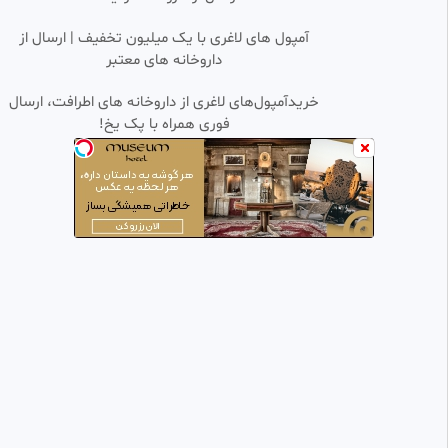
خلاصه فوتبال اسپانیا 2 فرانسه 0 /
آمپول های لاغری با یک میلیون تخفیف | ارسال از
0:05:12
HD
صعود اسپانیا به فینال جام جهانی
داروخانه های معتبر
۲۰۲۶
علیرضا
36 بازدید
•
۳ هفته پیش
خریدآمپول‌های لاغری از داروخانه های اطرافت، ارسال
فوری همراه با پک یخ!
خلاصه بازی آرژانتین ۳-۰ شیلی
0:09:23
HD
مقدماتی جام جهانی منطقه
آمریکاجنوبی با کیفیت عالی
hamechiplus
6.86k بازدید
•
1 سال پیش