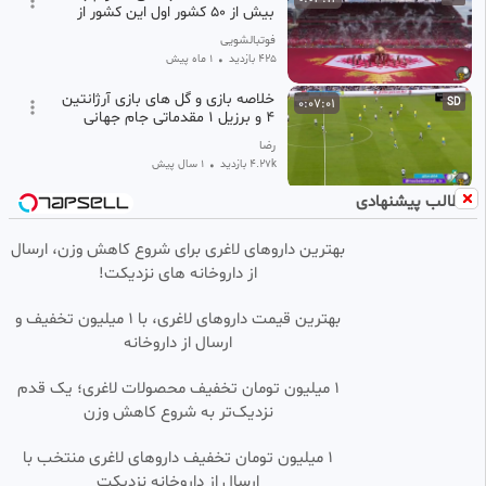
بیش از 50 کشور اول این کشور از
جام جهانی استقبال کرد.🔥❤️
فوتبالشویی
425 بازدید
•
1 ماه پیش
خلاصه بازی و گل های بازی آرژانتین
0:07:01
SD
4 و برزیل 1 مقدماتی جام جهانی
فروردین 1404
رضا
4.27k بازدید
•
1 سال پیش
مطالب پیشنهادی
خلاصه بازی بوسنی ۳-۱ قطر جام
0:03:47
HD
جهانی ۲۰۲۶
بهترین داروهای لاغری برای شروع کاهش وزن، ارسال
امیرسالم
از داروخانه های نزدیکت!
16 بازدید
•
1 ماه پیش
خلاصه بازی آفریقا جنوبی ۱-۰ کره
0:03:07
HD
بهترین قیمت داروهای لاغری، با ۱ میلیون تخفیف و
جنوبی جام جهانی ۲۰۲۶
ارسال از داروخانه‌
پرشین فیلم
49 بازدید
•
1 ماه پیش
۱ میلیون تومان تخفیف محصولات لاغری؛ یک قدم
نزدیک‌تر به شروع کاهش وزن
خلاصه بازی فوتسال زنان برزیل 4 -
0:06:24
HD
زنان ایران 1 جام جهانی فوتسال
۱ میلیون تومان تخفیف داروهای لاغری منتخب با
رضا
ارسال از داروخانه نزدیکت
309 بازدید
•
8 ماه پیش