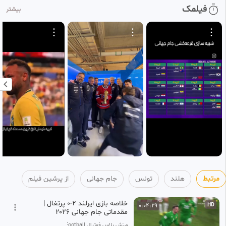
خلاصه بازی ترکیه ۳-۲ آمریکا جام
0:06:44
فیلمک
HD
بیشتر
جهانی ۲۰۲۶
62
پرشین فیلم
1 ماه پیش
خلاصه بازی اسپانیا ۱-۰ اروگوئه
0:04:23
HD
جام جهانی ۲۰۲۶
63
پرشین فیلم
1 ماه پیش
خلاصه بازی عربستان ۰-۰ کیپ ورد
0:03:38
HD
جام جهانی ۲۰۲۶
64
پرشین فیلم
1 ماه پیش
خلاصه بازی ایران ۱-۱ مصر جام
0:06:02
SD
جهانی ۲۰۲۶
65
پرشین فیلم
مرتبط
هلند
تونس
جام جهانی
از پرشین فیلم
1 ماه پیش
خلاصه بازی ایرلند ۲-۰ پرتغال |
0:04:29
HD
مقدماتی جام جهانی ۲۰۲۶
ورزش پلاس فوتبال Varzesh+Football