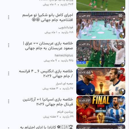
474 بازدید
•
8 ماه پیش
اجرای کامل بانو شکیرا تو مراسم
0:03:22
SD
افتتاحیه جام جهانی 🤩🤩
فوتبالشویی
818 بازدید
•
1 ماه پیش
خلاصه بازی عربستان ۰-۰ عراق |
0:03:20
HD
صعود عربستان به جام جهانی
hamechiplus
925 بازدید
•
9 ماه پیش
خلاصه بازی انگلیس 6 _ 4 فرانسه
0:07:55
HD
/ جام جهانی 2026
جعبه ای اسرار
67 بازدید
•
۳ هفته پیش
خلاصه بازی اسپانیا ۱-۰ آرژانتین
0:06:23
HD
فینال جام جهانی ۲۰۲۶
پرشین فیلم
49 بازدید
•
۲ هفته پیش
🏆🇨🇦⚽️ کانادا با ادای احترام به
0:03:12
HD