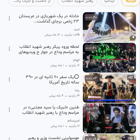
مرتبط
ایتالیا
رهبر شهید انقلاب
از کامنت و لایک یادت نره❤
1 ماه پیش
حادثه در یک شهربازی در عربستان
0:00:40
۲۳ زخمی برجای گذاشت...
امید
1.59k بازدید
•
12 ماه پیش
لحظه ورود پیکر رهبر شهید انقلاب
0:01:21
به مراسم وداع در جوار ح ویدیوهای
روز ایران و جهان 3
الهام
17 بازدید
•
1 ماه پیش
⭕️یک سفر ۶۰ ثانیه ای در ۳۹۰
0:01:03
HD
ساله تاریخ آمریکا
رضا
13 بازدید
•
4 ماه پیش
طنین «لبیک یا سید مجتبی» در
0:00:39
مراسم وداع با رهبر شهید انقلاب
امیرسالم
16 بازدید
•
1 ماه پیش
موسولینی نخست وزیر و رهبر
0:01:09
HD