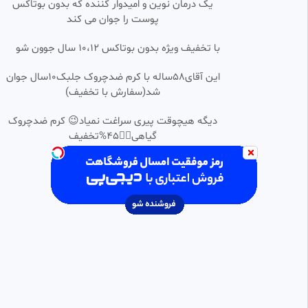
یک درمان نوین و امیدوار کننده که بدون بوتاکس
پوست را جوان می کند
معصومی نژاد ازدلیل چاق نشدن
0:01:29
ایتالیایی ها در سرزمین پاستا و
پیتزا می گوید
با تخفیف ویژه بدون بوتاکس ۱۰،۱۲ سال جوون شو
شیرزاد TV
64 بازدید
•
1 سال پیش
این آقای58ساله با کرم ضدچروک جلبک10سال جوان
لحظه ورود پیکر رهبر شهید انقلاب
شد(سفارش با تخفیف)
0:01:27
HD
به مراسم وداع■■
خدیجه
دیگه هیچوقت پیری سراغت نمیاد😉 کرم ضدچروک
21 بازدید
•
1 ماه پیش
گیاهی👈🏻45%تخفیف
🔸 روایت سفیر ایران در فرانسه از
0:01:18
ماجرای تهدید به انفجار یک فرد در
مقابل کنسولگری
خبر جنگی
168 بازدید
•
2 سال پیش