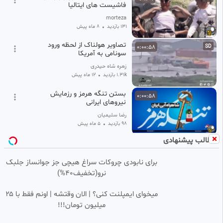
فاشیست های ایتالیا
morteza
131 بازدید
•
8 ماه پیش
تصاویر هولناک از لحظه ورود
0:00:58
SD
سونامی به آمریکا
زهره شاه حیدری
1.31k بازدید
•
12 ماه پیش
بستن تنگه هرمز و رزمایش
0:00:58
نیروهای ایرانی
رضا سلیمیان
98 بازدید
•
5 ماه پیش
مطالب پیشنهادی
سقوط جنگنده ایتالیایی ، حادثه
0:00:34
هوایی
برای نابودی چروکات سراغ هیچی جز جوانساز جلبک
سینمایی، طنز ، علمی
نرو(تخفیف40%)
97 بازدید
•
6 ماه پیش
زاکانی: پیکر رهبر شهید انقلاب ۱۷
0:00:32
میخوای ایمپلنت کنی؟ | الان وقتشه | اونم فقط با ۲۵
تیر در عراق تشییع خواهد شد..
میلیون تومان!!!
امیرسالم
15 بازدید
•
1 ماه پیش