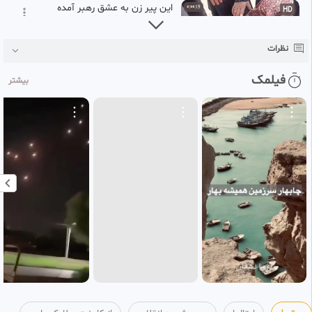
این پیر زن به عشق رهبر آمده
0:00:16
HD
مراسم تشییع امام شهید
34
کامنت و لایک یادت نره❤
نظرات
1 ماه پیش
🛑🎥 اظهار شگفتی عکاس مشهور
0:01:26
فیلمک
بیشتر
استرالیایی در مصلای امام خمینی
35
/ تشییع رهبر شهید
کامنت و لایک یادت نره❤
1 ماه پیش
انقدر کفشای زائرای آقا رو واکس
0:00:51
میزنم تا خودش تو گوشم بگه
36
بخشیده منو
کامنت و لایک یادت نره❤
1 ماه پیش
بلاگر ایرانی وسط آمریکا به یاد
0:00:48
امام شهید پیتزا خریده و پخش
37
کرد.
کامنت و لایک یادت نره❤
1 ماه پیش
🛑🎥 فیلمی پربازدید از سرهنگ
0:00:19
HD
پلیس در راهپیمایی قائد شهید
38
کامنت و لایک یادت نره❤