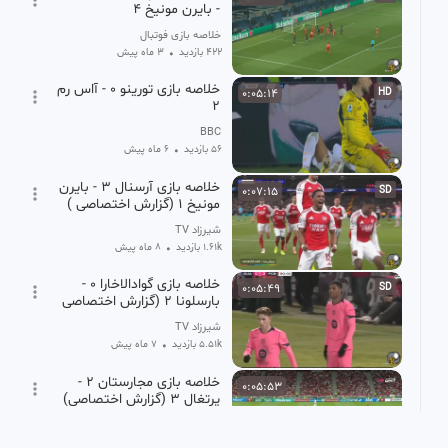
- بایرن مونیخ 4
خلاصه بازی فوتبال
422 بازدید
•
3 ماه پیش
خلاصه بازی تورینو 0 - آاس رم
0:05:14
HD
2
BBC
56 بازدید
•
6 ماه پیش
خلاصه بازی آرسنال 3 - بایرن
0:07:15
SD
مونیخ 1 (گزارش اختصاصی )
شیرزاد TV
1.61k بازدید
•
8 ماه پیش
خلاصه بازی گوادالاخارا 0 -
0:05:49
SD
بارسلونا 2 (گزارش اختصاصی
)
شیرزاد TV
5.51k بازدید
•
7 ماه پیش
خلاصه بازی مجارستان 2 -
0:05:53
پرتغال 3 (گزارش اختصاصی)
FootYar | فوتیار
1.90k بازدید
•
11 ماه پیش