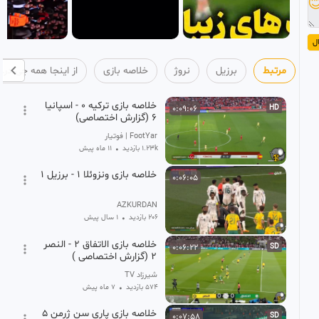

ا
ا همه چی درهمه
خلاصه بازی
نروژ
برزیل
مرتبط
خلاصه بازی ترکیه 0 - اسپانیا
0:09:06
HD
6 (گزارش اختصاصی)
FootYar | فوتیار
11 ماه پیش
•
1.23k بازدید
خلاصه بازی ونزوئلا 1 - برزیل 1
0:06:05
AZKURDAN
1 سال پیش
•
206 بازدید
خلاصه بازی الاتفاق 2 - النصر
0:06:22
SD
2 (گزارش اختصاصی )
شیرزاد TV
7 ماه پیش
•
574 بازدید
خلاصه بازی پاری سن ژرمن 5
0:07:58
SD