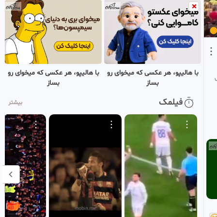
154
فوتبال ۲۰۲۶
اینجا همه چی درهمه
۳ هفته پیش
•
بازنشر شده
کلیپ فوتبالی خفن رونالدو
0:00:54
HD
155
اینجا همه چی درهمه
۱ هفته پیش
•
بازنشر شده
با هالیپو، هر عکسی که میخوای رو
با هالیپو، هر عکسی که میخوای رو
بساز
بساز
فیلمک
بیشتر