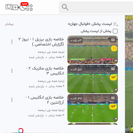
جدید
گل چهارم بلژیک به آمریکا
0:00:18
HD
150
اینجا همه چی درهمه
لیست پخش «فوتبال جهان»
بیشتر
۴ هفته پیش
•
بازنشر شده
پخش از لیست پخش
خلاصه بازی برزیل 1 - نروژ 2
0:05:03
SD
(گزارش اختصاصی )
اینجا همه چی درهمه
۴ هفته پیش
•
بازنشر شده
خلاصه بازی مکزیک 2 -
0:04:57
SD
انگلیس 3
152
اینجا همه چی درهمه
۴ هفته پیش
•
بازنشر شده
خلاصه بازی انگلیس 1 -
0:04:32
SD
آرژانتین 2
153
اینجا همه چی درهمه
۳ هفته پیش
•
بازنشر شده
خلاصه بازی فرانسه
0:05:12
SD
۰_اسپانیا ۲. جام جهانی