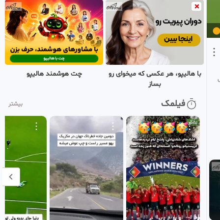
155
اینجا همه چی درهمه
۱ هفته پیش
•
بازنشر شده
با هالیپو، هر عکسی که میخوای رو
چت هوشمند هالیپو
بساز
فیلمک
بیشتر