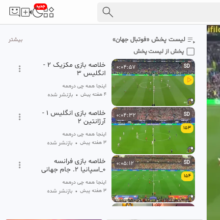
جدید
خلاصه بازی برزیل 1 - نروژ 2
0:05:03
SD
(گزارش اختصاصی )
151
اینجا همه چی درهمه
لیست پخش «فوتبال جهان»
بیشتر
۴ هفته پیش
•
بازنشر شده
پخش از لیست پخش
خلاصه بازی مکزیک 2 -
0:04:57
SD
انگلیس 3
اینجا همه چی درهمه
۴ هفته پیش
•
بازنشر شده
خلاصه بازی انگلیس 1 -
0:04:32
SD
آرژانتین 2
153
اینجا همه چی درهمه
۳ هفته پیش
•
بازنشر شده
خلاصه بازی فرانسه
0:05:12
SD
۰_اسپانیا ۲. جام جهانی
154
فوتبال ۲۰۲۶
اینجا همه چی درهمه
۳ هفته پیش
•
بازنشر شده
کلیپ فوتبالی خفن رونالدو
0:00:54
HD