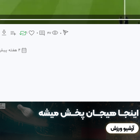
1
0
47
0
۴ هفته پیش