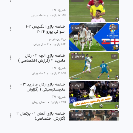
شیرزاد TV
17.29k بازدید
•
10 ماه پیش
خلاصه بازی انگلیس ۲-۱
0:08:21
HD
اسواکی یورو ۲۰۲۴
پرشین فیلم
284 بازدید
•
2 سال پیش
خلاصه بازی الچه 2 - رئال
0:04:33
SD
مادرید 2 (گزارش اختصاصی )
شیرزاد TV
3.55k بازدید
•
8 ماه پیش
خلاصه بازی رئال مادرید 3 -
0:07:41
FHD
منچسترسیتی 1 (گزارش
اختصاصی)
شیرزاد TV
1.34k بازدید
•
1 سال پیش
خلاصه بازی آلمان 1 - پرتغال 2
0:06:52
HD
(گزارش اختصاصی)
صادق
628 بازدید
•
1 سال پیش