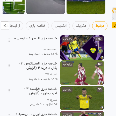

خلاصه بازی
انگلیس
مکزیک
مرتبط
ا
خلاصه بازی النصر 4 - الوصل 0
0:07:20
FHD
mohammad
1 سال پیش
•
2.23k بازدید
خلاصه بازی المپیاکوس 3 -
0:07:18
SD
رئال مادرید 4 (گزارش
اختصاصی )
شیرزاد TV
8 ماه پیش
•
4.83k بازدید
خلاصه بازی فرانسه 3 -
0:04:10
SD
آذربایجان 0 (گزارش
اختصاصی)
شیرزاد TV
9 ماه پیش
•
1.90k بازدید
خلاصه بازی ایران 1 - روسیه 1
0:07:56
SD